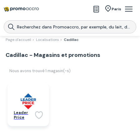
Magasins
Paris
Produits
Centres commerciaux
Page d'accueil >
Localisations >
Cadillac
Télécharge l’application
Télécharger
Cadillac - Magasins et promotions
Promoaccro
l'application
Nous avons trouvé
1
magasin(-s)
Leader
Price