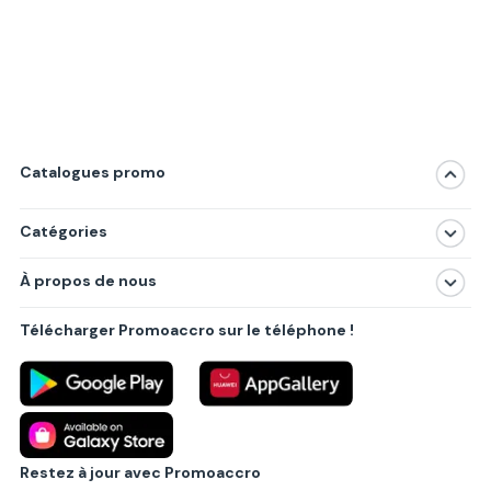
Catalogues promo
Catégories
Magasins
À propos de nous
Produits
À propos de nous
Centres commerciaux
Télécharger Promoaccro sur le téléphone !
Politique de confidentialité
Villes principales
Règlements
Partenariat B2B
Blog
Contact
Restez à jour avec Promoaccro