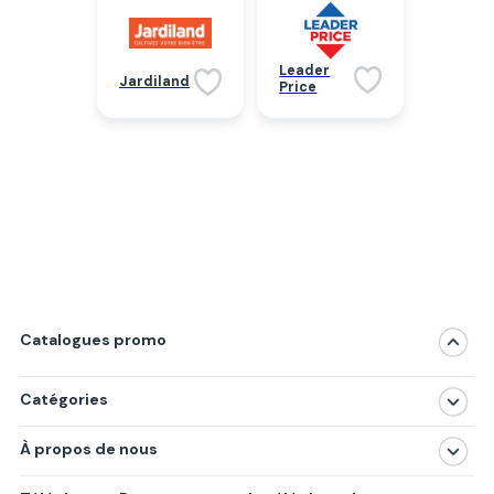
Leader
Jardiland
Price
Catalogues promo
Catégories
Magasins
À propos de nous
Produits
À propos de nous
Centres commerciaux