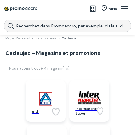
Magasins
Paris
Produits
Centres commerciaux
Page d'accueil >
Localisations >
Cadaujac
Télécharge l’application
Télécharger
Cadaujac - Magasins et promotions
Promoaccro
l'application
Nous avons trouvé
4
magasin(-s)
Intermarché
Aldi
Super