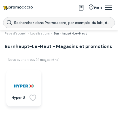
Magasins
Paris
Produits
Centres commerciaux
Page d'accueil >
Localisations >
Burnhaupt-Le-Haut
Télécharge l’application
Télécharger
Burnhaupt-Le-Haut - Magasins et promotions
Promoaccro
l'application
Nous avons trouvé
1
magasin(-s)
Hyper U