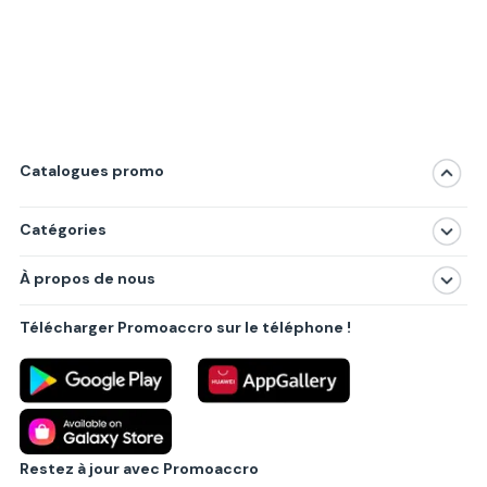
Catalogues promo
Catégories
Magasins
À propos de nous
Produits
À propos de nous
Centres commerciaux
Télécharger Promoaccro sur le téléphone !
Politique de confidentialité
Villes principales
Règlements
Partenariat B2B
Blog
Contact
Restez à jour avec Promoaccro