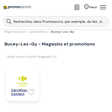
Magasins
Paris
Produits
Centres commerciaux
Page d'accueil >
Localisations >
Bucey-Les-Gy
Télécharge l’application
Télécharger
Bucey-Les-Gy - Magasins et promotions
Promoaccro
l'application
Nous avons trouvé
1
magasin(-s)
Carrefour
Contact