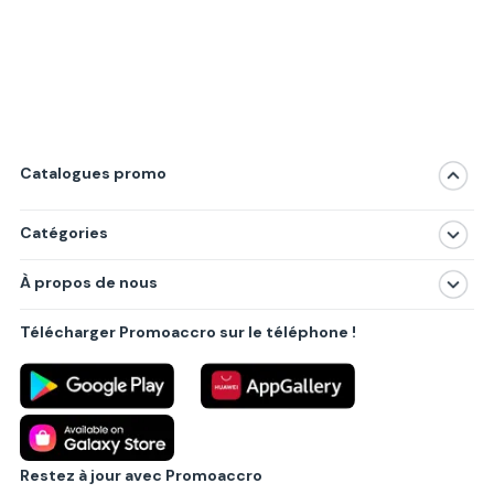
Catalogues promo
Catégories
Magasins
À propos de nous
Produits
À propos de nous
Centres commerciaux
Télécharger Promoaccro sur le téléphone !
Politique de confidentialité
Villes principales
Règlements
Partenariat B2B
Blog
Contact
Restez à jour avec Promoaccro