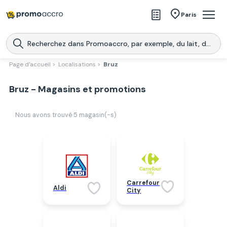
Magasins
Paris
Produits
Centres commerciaux
Page d'accueil >
Localisations >
Bruz
Télécharge l’application
Télécharger
Bruz - Magasins et promotions
Promoaccro
l'application
Nous avons trouvé
5
magasin(-s)
Carrefour
Aldi
City