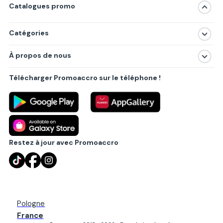
Catalogues promo
Catégories
Magasins
À propos de nous
Produits
À propos de nous
Centres commerciaux
Télécharger Promoaccro sur le téléphone !
Politique de confidentialité
Villes principales
Règlements
Partenariat B2B
Blog
Contact
Restez à jour avec Promoaccro
Pologne
France