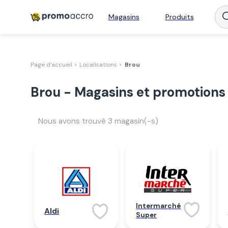
Magasins
Produits
Page d'accueil >
Localisations >
Brou
Brou - Magasins et promotions
Nous avons trouvé
3
magasin(-s)
Intermarché
Aldi
Super