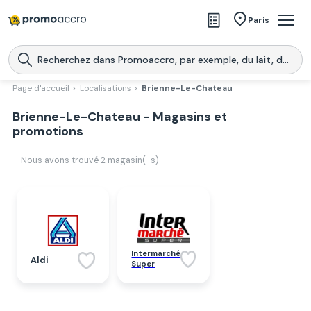
Magasins
Paris
Produits
Centres commerciaux
Page d'accueil >
Localisations >
Brienne-Le-Chateau
Télécharge l’application
Brienne-Le-Chateau - Magasins et
Télécharger
Promoaccro
l'application
promotions
Nous avons trouvé
2
magasin(-s)
Intermarché
Aldi
Super