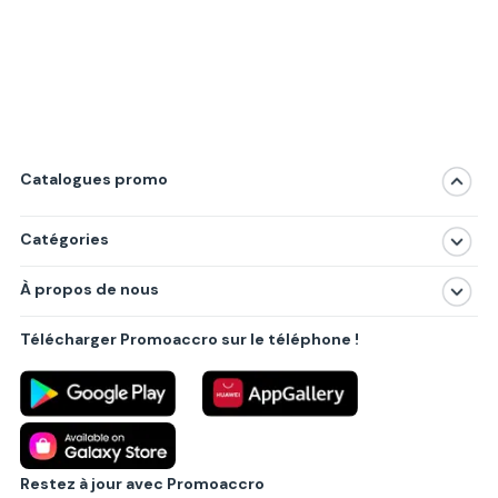
Catalogues promo
Catégories
Magasins
À propos de nous
Produits
À propos de nous
Centres commerciaux
Télécharger Promoaccro sur le téléphone !
Politique de confidentialité
Villes principales
Règlements
Partenariat B2B
Blog
Contact
Restez à jour avec Promoaccro