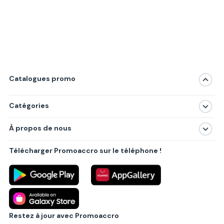
Catalogues promo
Catégories
Magasins
À propos de nous
Produits
À propos de nous
Centres commerciaux
Télécharger Promoaccro sur le téléphone !
Politique de confidentialité
Villes principales
Règlements
Partenariat B2B
Blog
Contact
Restez à jour avec Promoaccro