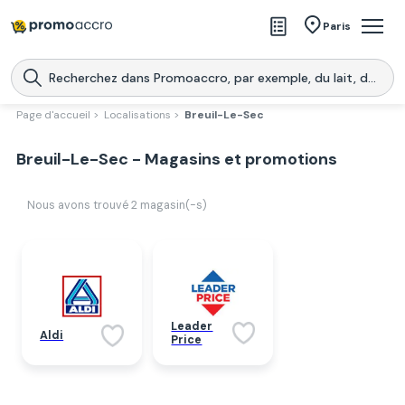
Magasins
Paris
Produits
Centres commerciaux
Page d'accueil >
Localisations >
Breuil-Le-Sec
Télécharge l’application
Télécharger
Breuil-Le-Sec - Magasins et promotions
Promoaccro
l'application
Nous avons trouvé
2
magasin(-s)
Leader
Aldi
Price