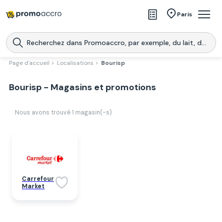
Magasins
Paris
Produits
Centres commerciaux
Page d'accueil >
Localisations >
Bourisp
Télécharge l’application
Télécharger
Bourisp - Magasins et promotions
Promoaccro
l'application
Nous avons trouvé
1
magasin(-s)
Carrefour
Market