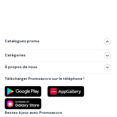
Catalogues promo
Catégories
Magasins
À propos de nous
Produits
À propos de nous
Centres commerciaux
Télécharger Promoaccro sur le téléphone !
Politique de confidentialité
Villes principales
Règlements
Partenariat B2B
Blog
Contact
Restez à jour avec Promoaccro