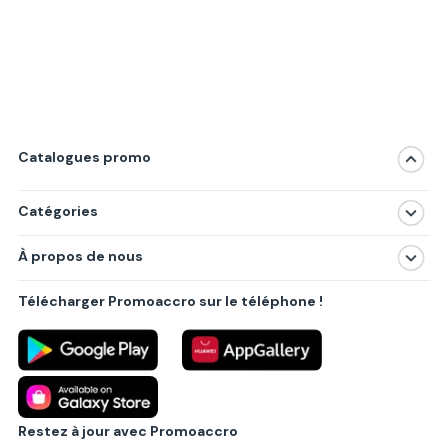
Catalogues promo
Catégories
Magasins
À propos de nous
Produits
À propos de nous
Centres commerciaux
Télécharger Promoaccro sur le téléphone !
Politique de confidentialité
Villes principales
Règlements
Partenariat B2B
Blog
Contact
Restez à jour avec Promoaccro