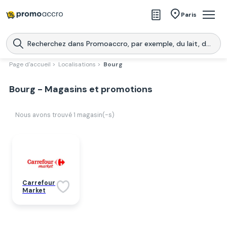
Magasins
Paris
Produits
Centres commerciaux
Page d'accueil >
Localisations >
Bourg
Télécharge l’application
Télécharger
Bourg - Magasins et promotions
Promoaccro
l'application
Nous avons trouvé
1
magasin(-s)
Carrefour
Market