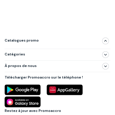
Catalogues promo
Catégories
Magasins
À propos de nous
Produits
À propos de nous
Centres commerciaux
Télécharger Promoaccro sur le téléphone !
Politique de confidentialité
Villes principales
Règlements
Partenariat B2B
Blog
Contact
Restez à jour avec Promoaccro