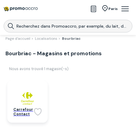
Magasins
Paris
Produits
Centres commerciaux
Page d'accueil >
Localisations >
Bourbriac
Télécharge l’application
Télécharger
Bourbriac - Magasins et promotions
Promoaccro
l'application
Nous avons trouvé
1
magasin(-s)
Carrefour
Contact