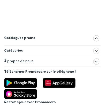
Catalogues promo
Catégories
Magasins
À propos de nous
Produits
À propos de nous
Centres commerciaux
Télécharger Promoaccro sur le téléphone !
Politique de confidentialité
Villes principales
Règlements
Partenariat B2B
Blog
Contact
Restez à jour avec Promoaccro