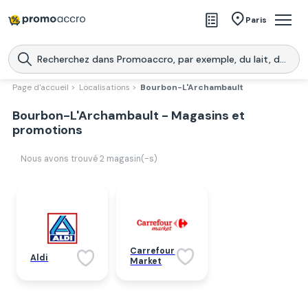
Magasins
Paris
Produits
Centres commerciaux
Page d'accueil >
Localisations >
Bourbon-L'Archambault
Télécharge l’application
Bourbon-L'Archambault - Magasins et
Télécharger
Promoaccro
l'application
promotions
Nous avons trouvé
2
magasin(-s)
Carrefour
Aldi
Market