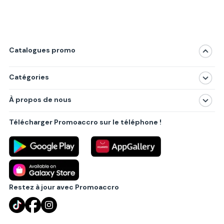
Catalogues promo
Catégories
Magasins
À propos de nous
Produits
À propos de nous
Centres commerciaux
Télécharger Promoaccro sur le téléphone !
Politique de confidentialité
Villes principales
Règlements
Partenariat B2B
Blog
Contact
Restez à jour avec Promoaccro