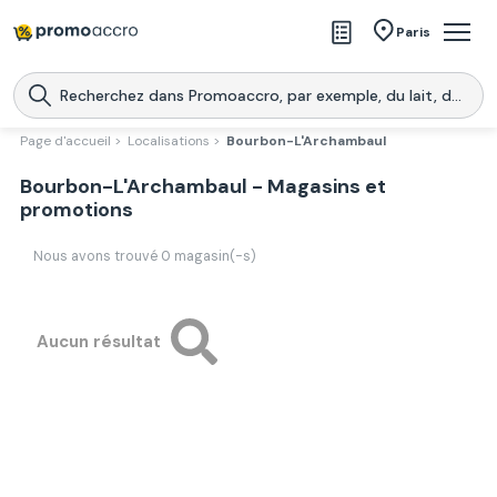
Magasins
Paris
Produits
Centres commerciaux
Page d'accueil >
Localisations >
Bourbon-L'Archambaul
Télécharge l’application
Bourbon-L'Archambaul - Magasins et
Télécharger
Promoaccro
l'application
promotions
Nous avons trouvé
0
magasin(-s)
Aucun résultat