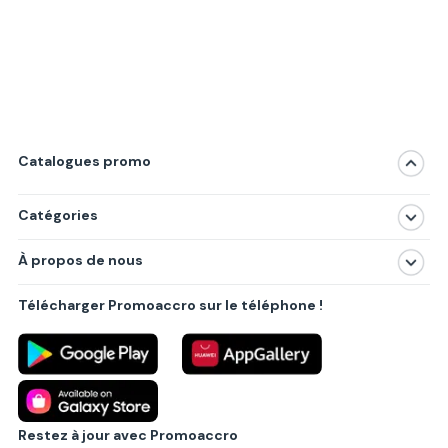
Catalogues promo
Catégories
Magasins
À propos de nous
Produits
À propos de nous
Centres commerciaux
Télécharger Promoaccro sur le téléphone !
Politique de confidentialité
Villes principales
Règlements
Partenariat B2B
Blog
Contact
Restez à jour avec Promoaccro