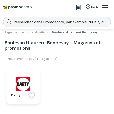
Magasins
Paris
Produits
Centres commerciaux
Page d'accueil >
Localisations >
Boulevard Laurent Bonnevay
Télécharge l’application
Boulevard Laurent Bonnevay - Magasins et
Télécharger
Promoaccro
l'application
promotions
Nous avons trouvé
1
magasin(-s)
Darty