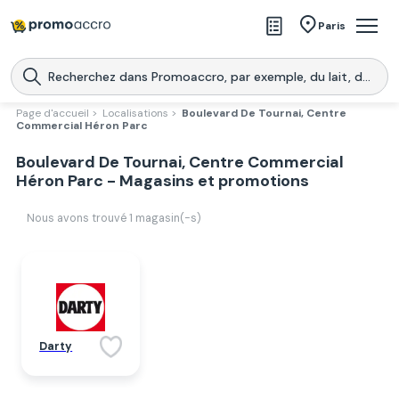
Magasins
Paris
Produits
Centres commerciaux
Page d'accueil >
Localisations >
Boulevard De Tournai, Centre
Commercial Héron Parc
Télécharge l’application
Télécharger
Boulevard De Tournai, Centre Commercial
Promoaccro
l'application
Héron Parc - Magasins et promotions
Nous avons trouvé
1
magasin(-s)
Darty