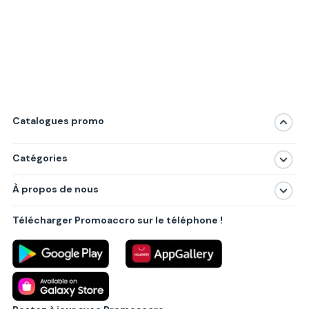
Catalogues promo
Catégories
Magasins
À propos de nous
Produits
À propos de nous
Centres commerciaux
Télécharger Promoaccro sur le téléphone !
Politique de confidentialité
Villes principales
Règlements
Partenariat B2B
Blog
Contact