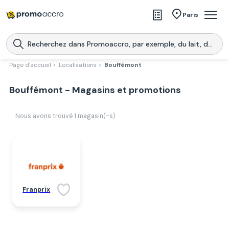
Magasins
Paris
Produits
Centres commerciaux
Page d'accueil >
Localisations >
Bouffémont
Télécharge l’application
Télécharger
Bouffémont - Magasins et promotions
Promoaccro
l'application
Nous avons trouvé
1
magasin(-s)
Franprix