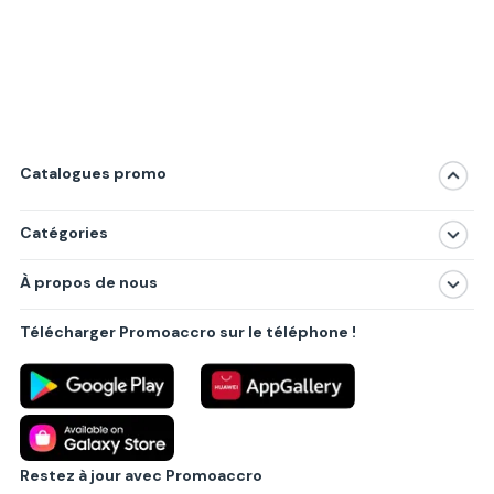
Catalogues promo
Catégories
Magasins
À propos de nous
Produits
À propos de nous
Centres commerciaux
Télécharger Promoaccro sur le téléphone !
Politique de confidentialité
Villes principales
Règlements
Partenariat B2B
Blog
Contact
Restez à jour avec Promoaccro