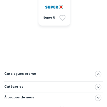
Super U
Catalogues promo
Catégories
Magasins
À propos de nous
Produits
À propos de nous
Centres commerciaux