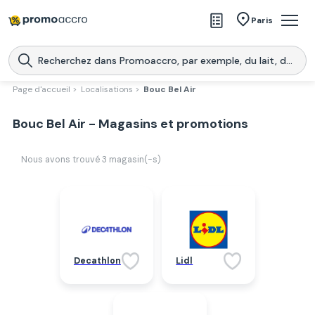
Magasins
Paris
Produits
Centres commerciaux
Page d'accueil >
Localisations >
Bouc Bel Air
Télécharge l’application
Télécharger
Bouc Bel Air - Magasins et promotions
Promoaccro
l'application
Nous avons trouvé
3
magasin(-s)
Decathlon
Lidl