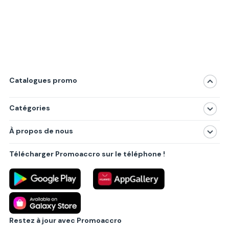
Catalogues promo
Catégories
Magasins
À propos de nous
Produits
À propos de nous
Centres commerciaux
Télécharger Promoaccro sur le téléphone !
Politique de confidentialité
Villes principales
Règlements
Partenariat B2B
Blog
Contact
Restez à jour avec Promoaccro