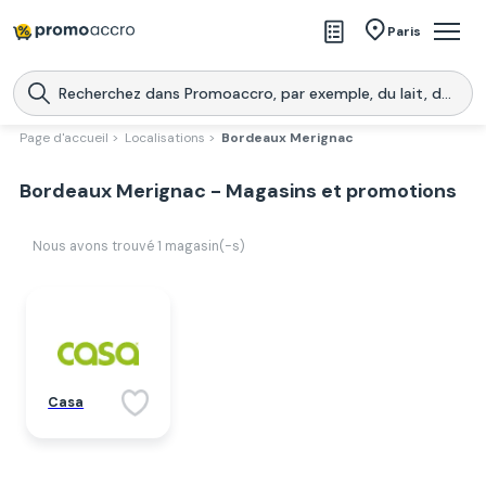
Magasins
Paris
Produits
Centres commerciaux
Page d'accueil >
Localisations >
Bordeaux Merignac
Télécharge l’application
Télécharger
Bordeaux Merignac - Magasins et promotions
Promoaccro
l'application
Nous avons trouvé
1
magasin(-s)
Casa