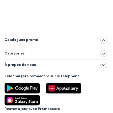
Catalogues promo
Catégories
Magasins
À propos de nous
Produits
À propos de nous
Centres commerciaux
Télécharger Promoaccro sur le téléphone !
Politique de confidentialité
Villes principales
Règlements
Partenariat B2B
Blog
Contact
Restez à jour avec Promoaccro