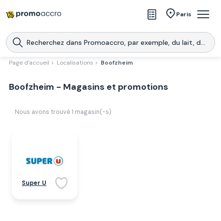
Magasins
Paris
Produits
Centres commerciaux
Page d'accueil >
Localisations >
Boofzheim
Télécharge l’application
Télécharger
Boofzheim - Magasins et promotions
Promoaccro
l'application
Nous avons trouvé
1
magasin(-s)
Super U