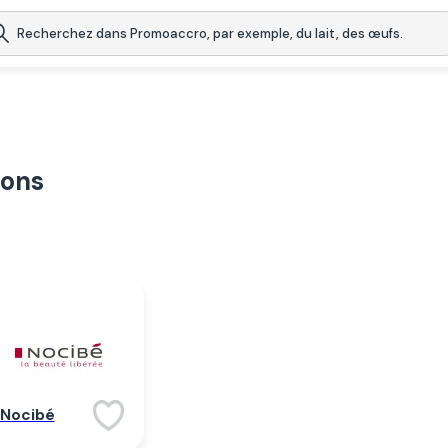
ions
Nocibé