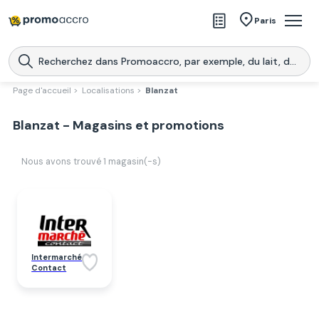
Magasins
Paris
Produits
Centres commerciaux
Page d'accueil >
Localisations >
Blanzat
Télécharge l’application
Télécharger
Blanzat - Magasins et promotions
Promoaccro
l'application
Nous avons trouvé
1
magasin(-s)
Intermarché
Contact