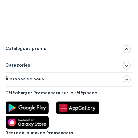
Catalogues promo
Catégories
Magasins
À propos de nous
Produits
À propos de nous
Centres commerciaux
Télécharger Promoaccro sur le téléphone !
Politique de confidentialité
Villes principales
Règlements
Partenariat B2B
Blog
Contact
Restez à jour avec Promoaccro