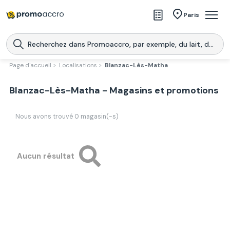
Magasins
Paris
Produits
Centres commerciaux
Page d'accueil >
Localisations >
Blanzac-Lès-Matha
Télécharge l’application
Télécharger
Blanzac-Lès-Matha - Magasins et promotions
Promoaccro
l'application
Nous avons trouvé
0
magasin(-s)
Aucun résultat