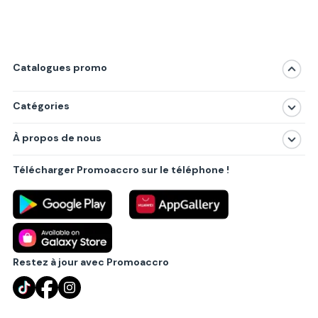
Catalogues promo
Catégories
Magasins
À propos de nous
Produits
À propos de nous
Centres commerciaux
Télécharger Promoaccro sur le téléphone !
Politique de confidentialité
Villes principales
Règlements
Partenariat B2B
Blog
Contact
Restez à jour avec Promoaccro