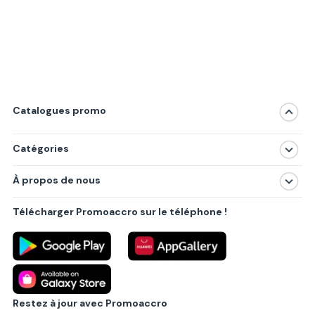
Catalogues promo
Catégories
Magasins
À propos de nous
Produits
À propos de nous
Centres commerciaux
Télécharger Promoaccro sur le téléphone !
Politique de confidentialité
Villes principales
Règlements
Partenariat B2B
Blog
Contact
Restez à jour avec Promoaccro