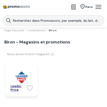
Magasins
Paris
Produits
Centres commerciaux
Page d'accueil >
Localisations >
Biron
Télécharge l’application
Télécharger
Biron - Magasins et promotions
Promoaccro
l'application
Nous avons trouvé
1
magasin(-s)
Leader
Price