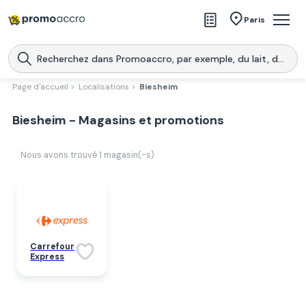
Magasins
Paris
Produits
Centres commerciaux
Page d'accueil >
Localisations >
Biesheim
Télécharge l’application
Télécharger
Biesheim - Magasins et promotions
Promoaccro
l'application
Nous avons trouvé
1
magasin(-s)
Carrefour
Express