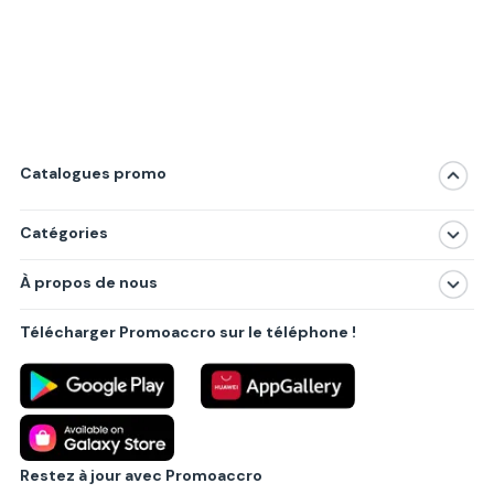
Catalogues promo
Catégories
Magasins
À propos de nous
Produits
À propos de nous
Centres commerciaux
Télécharger Promoaccro sur le téléphone !
Politique de confidentialité
Villes principales
Règlements
Partenariat B2B
Blog
Contact
Restez à jour avec Promoaccro