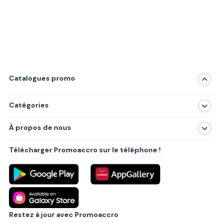
Catalogues promo
Catégories
Magasins
À propos de nous
Produits
À propos de nous
Centres commerciaux
Télécharger Promoaccro sur le téléphone !
Politique de confidentialité
Villes principales
Règlements
Partenariat B2B
Blog
Contact
Restez à jour avec Promoaccro