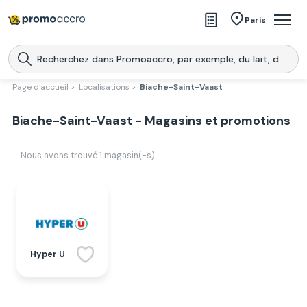
Magasins
Paris
Produits
Centres commerciaux
Page d'accueil >
Localisations >
Biache-Saint-Vaast
Télécharge l’application
Télécharger
Biache-Saint-Vaast - Magasins et promotions
Promoaccro
l'application
Nous avons trouvé
1
magasin(-s)
Hyper U