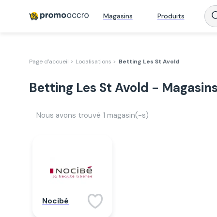
Magasins
Produits
Page d'accueil >
Localisations >
Betting Les St Avold
Betting Les St Avold - Magasin
Nous avons trouvé
1
magasin(-s)
Nocibé