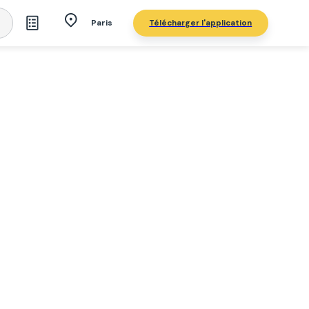
Télécharger l'application
Paris