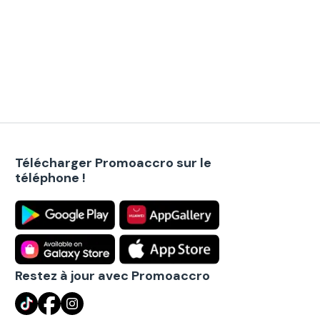
Télécharger Promoaccro sur le
téléphone !
Restez à jour avec Promoaccro