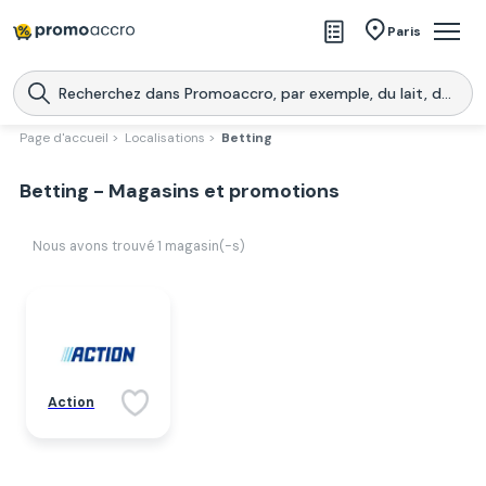
Magasins
Paris
Produits
Centres commerciaux
Page d'accueil >
Localisations >
Betting
Télécharge l’application
Télécharger
Betting - Magasins et promotions
Promoaccro
l'application
Nous avons trouvé
1
magasin(-s)
Action