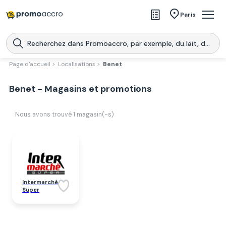
Magasins
Paris
Produits
Centres commerciaux
Page d'accueil >
Localisations >
Benet
Télécharge l’application
Télécharger
Benet - Magasins et promotions
Promoaccro
l'application
Nous avons trouvé
1
magasin(-s)
Intermarché
Super