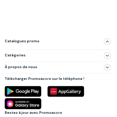
Catalogues promo
Catégories
Magasins
À propos de nous
Produits
À propos de nous
Centres commerciaux
Télécharger Promoaccro sur le téléphone !
Politique de confidentialité
Villes principales
Règlements
Partenariat B2B
Blog
Contact
Restez à jour avec Promoaccro