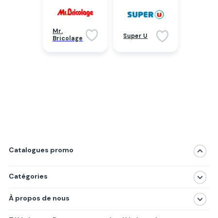
Mr.
Super U
Bricolage
Catalogues promo
Catégories
Magasins
À propos de nous
Produits
À propos de nous
Centres commerciaux