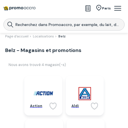
Magasins
Paris
Produits
Centres commerciaux
Page d'accueil >
Localisations >
Belz
Télécharge l’application
Télécharger
Belz - Magasins et promotions
Promoaccro
l'application
Nous avons trouvé
4
magasin(-s)
Action
Aldi