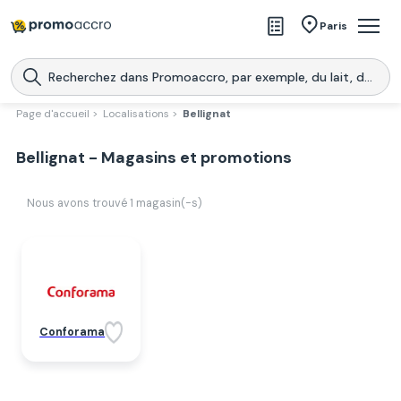
Magasins
Paris
Produits
Centres commerciaux
Page d'accueil >
Localisations >
Bellignat
Télécharge l’application
Télécharger
Bellignat - Magasins et promotions
Promoaccro
l'application
Nous avons trouvé
1
magasin(-s)
Conforama