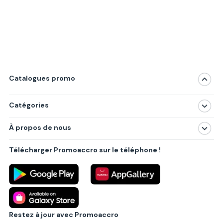
Catalogues promo
Catégories
Magasins
À propos de nous
Produits
À propos de nous
Centres commerciaux
Télécharger Promoaccro sur le téléphone !
Politique de confidentialité
Villes principales
Règlements
Partenariat B2B
Blog
Contact
Restez à jour avec Promoaccro