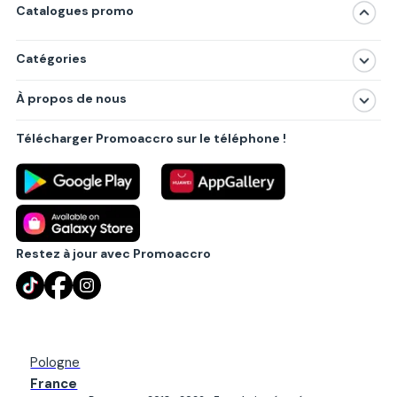
Catalogues promo
Catégories
Magasins
À propos de nous
Produits
À propos de nous
Centres commerciaux
Télécharger Promoaccro sur le téléphone !
Politique de confidentialité
Villes principales
Règlements
Partenariat B2B
Blog
Contact
Restez à jour avec Promoaccro
Pologne
France