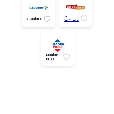
La
E.Leclerc
Foir'Fouille
Leader
Price