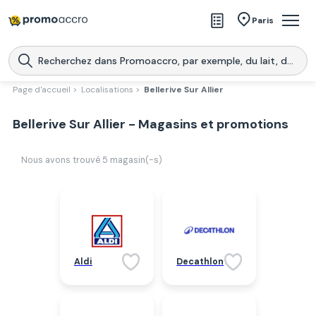
Magasins
Paris
Produits
Centres commerciaux
Page d'accueil >
Localisations >
Bellerive Sur Allier
Télécharge l’application
Télécharger
Bellerive Sur Allier - Magasins et promotions
Promoaccro
l'application
Nous avons trouvé
5
magasin(-s)
Aldi
Decathlon