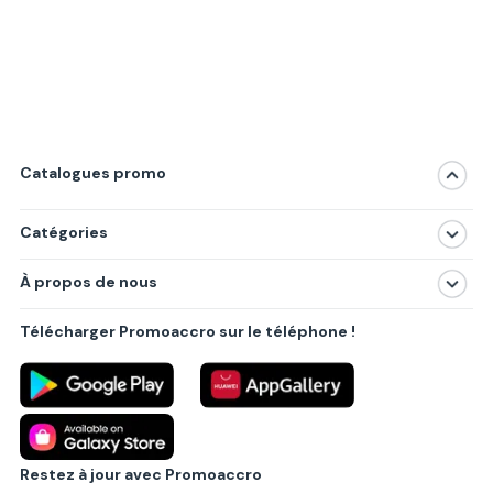
Catalogues promo
Catégories
Magasins
À propos de nous
Produits
À propos de nous
Centres commerciaux
Télécharger Promoaccro sur le téléphone !
Politique de confidentialité
Villes principales
Règlements
Partenariat B2B
Blog
Contact
Restez à jour avec Promoaccro