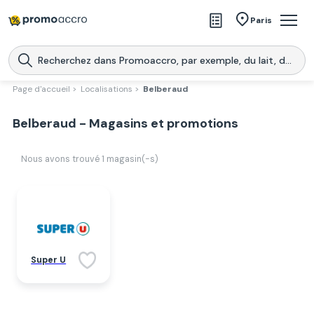
Magasins
Paris
Produits
Centres commerciaux
Page d'accueil >
Localisations >
Belberaud
Télécharge l’application
Télécharger
Belberaud - Magasins et promotions
Promoaccro
l'application
Nous avons trouvé
1
magasin(-s)
Super U