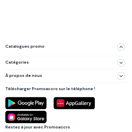
Catalogues promo
Catégories
Magasins
À propos de nous
Produits
À propos de nous
Centres commerciaux
Télécharger Promoaccro sur le téléphone !
Politique de confidentialité
Villes principales
Règlements
Partenariat B2B
Blog
Contact
Restez à jour avec Promoaccro