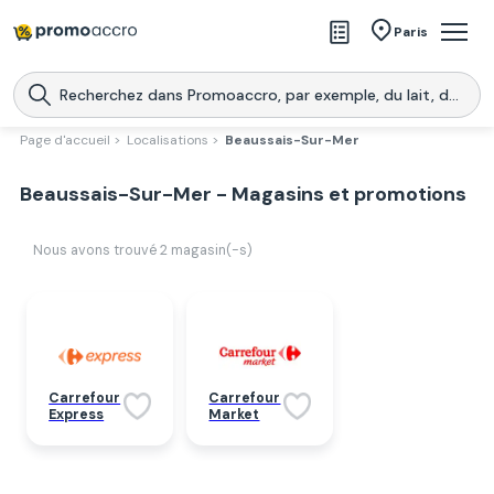
Magasins
Paris
Produits
Centres commerciaux
Page d'accueil >
Localisations >
Beaussais-Sur-Mer
Télécharge l’application
Télécharger
Beaussais-Sur-Mer - Magasins et promotions
Promoaccro
l'application
Nous avons trouvé
2
magasin(-s)
Carrefour
Carrefour
Express
Market