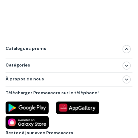
Catalogues promo
Catégories
Magasins
À propos de nous
Produits
À propos de nous
Centres commerciaux
Télécharger Promoaccro sur le téléphone !
Politique de confidentialité
Villes principales
Règlements
Partenariat B2B
Blog
Contact
Restez à jour avec Promoaccro