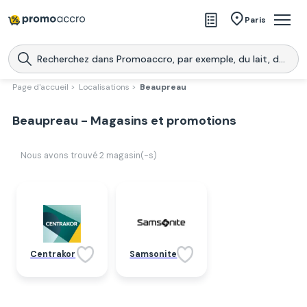
Magasins
Paris
Produits
Centres commerciaux
Page d'accueil >
Localisations >
Beaupreau
Télécharge l’application
Télécharger
Beaupreau - Magasins et promotions
Promoaccro
l'application
Nous avons trouvé
2
magasin(-s)
Centrakor
Samsonite