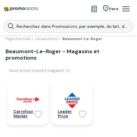
Magasins
Paris
Produits
Centres commerciaux
Page d'accueil >
Localisations >
Beaumont-Le-Roger
Télécharge l’application
Beaumont-Le-Roger - Magasins et
Télécharger
Promoaccro
l'application
promotions
Nous avons trouvé
2
magasin(-s)
Carrefour
Leader
Market
Price