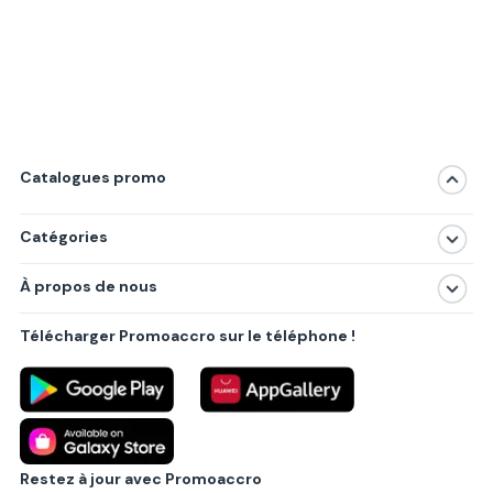
Catalogues promo
Catégories
Magasins
À propos de nous
Produits
À propos de nous
Centres commerciaux
Télécharger Promoaccro sur le téléphone !
Politique de confidentialité
Villes principales
Règlements
Partenariat B2B
Blog
Contact
Restez à jour avec Promoaccro