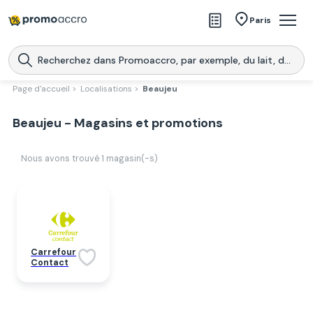
Magasins
Paris
Produits
Centres commerciaux
Page d'accueil >
Localisations >
Beaujeu
Télécharge l’application
Télécharger
Beaujeu - Magasins et promotions
Promoaccro
l'application
Nous avons trouvé
1
magasin(-s)
Carrefour
Contact