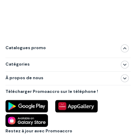
Catalogues promo
Catégories
Magasins
À propos de nous
Produits
À propos de nous
Centres commerciaux
Télécharger Promoaccro sur le téléphone !
Politique de confidentialité
Villes principales
Règlements
Partenariat B2B
Blog
Contact
Restez à jour avec Promoaccro