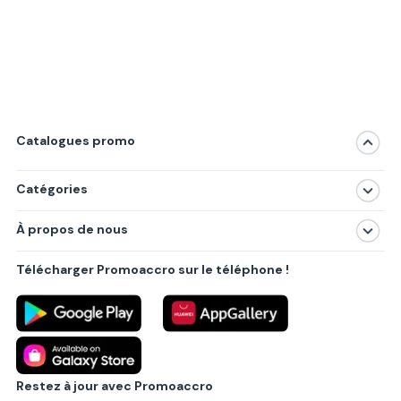
Catalogues promo
Catégories
Magasins
À propos de nous
Produits
À propos de nous
Centres commerciaux
Télécharger Promoaccro sur le téléphone !
Politique de confidentialité
Villes principales
Règlements
Partenariat B2B
Blog
Contact
Restez à jour avec Promoaccro