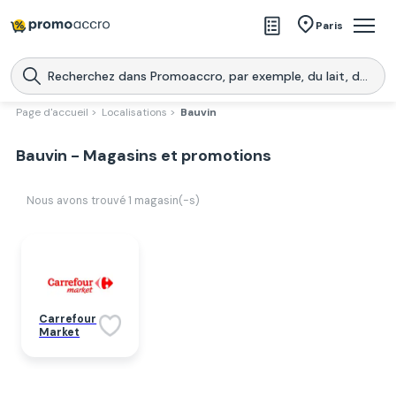
Magasins
Paris
Produits
Centres commerciaux
Page d'accueil >
Localisations >
Bauvin
Télécharge l’application
Télécharger
Bauvin - Magasins et promotions
Promoaccro
l'application
Nous avons trouvé
1
magasin(-s)
Carrefour
Market