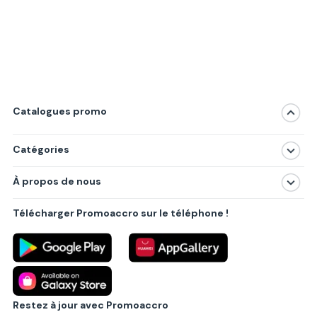
Catalogues promo
Catégories
Magasins
À propos de nous
Produits
À propos de nous
Centres commerciaux
Télécharger Promoaccro sur le téléphone !
Politique de confidentialité
Villes principales
Règlements
Partenariat B2B
Blog
Contact
Restez à jour avec Promoaccro