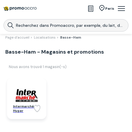
Magasins
Paris
Produits
Centres commerciaux
Page d'accueil >
Localisations >
Basse-Ham
Télécharge l’application
Télécharger
Basse-Ham - Magasins et promotions
Promoaccro
l'application
Nous avons trouvé
1
magasin(-s)
Intermarché
Hyper