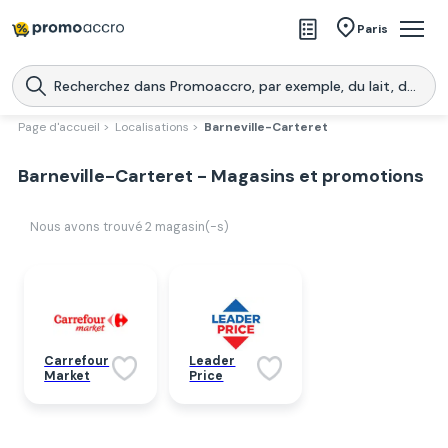
Magasins
Paris
Produits
Centres commerciaux
Page d'accueil >
Localisations >
Barneville-Carteret
Télécharge l’application
Télécharger
Barneville-Carteret - Magasins et promotions
Promoaccro
l'application
Nous avons trouvé
2
magasin(-s)
Carrefour
Leader
Market
Price