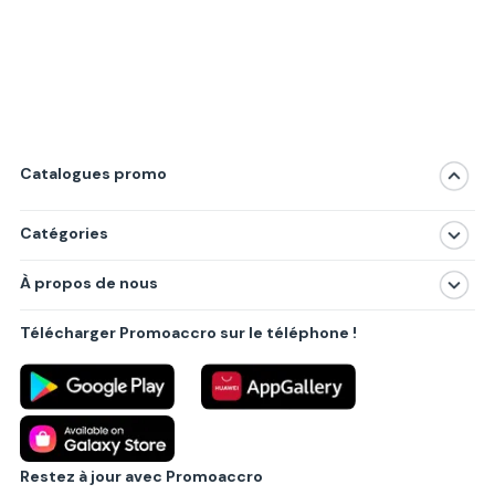
Catalogues promo
Catégories
Magasins
À propos de nous
Produits
À propos de nous
Centres commerciaux
Télécharger Promoaccro sur le téléphone !
Politique de confidentialité
Villes principales
Règlements
Partenariat B2B
Blog
Contact
Restez à jour avec Promoaccro