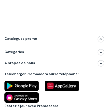
Catalogues promo
Catégories
Magasins
À propos de nous
Produits
À propos de nous
Centres commerciaux
Télécharger Promoaccro sur le téléphone !
Politique de confidentialité
Villes principales
Règlements
Partenariat B2B
Blog
Contact
Restez à jour avec Promoaccro