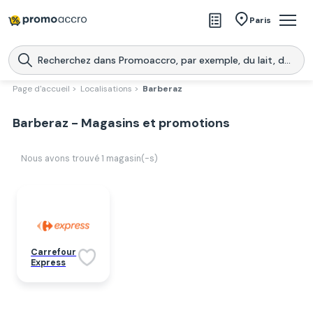
Magasins
Paris
Produits
Centres commerciaux
Page d'accueil >
Localisations >
Barberaz
Télécharge l’application
Télécharger
Barberaz - Magasins et promotions
Promoaccro
l'application
Nous avons trouvé
1
magasin(-s)
Carrefour
Express