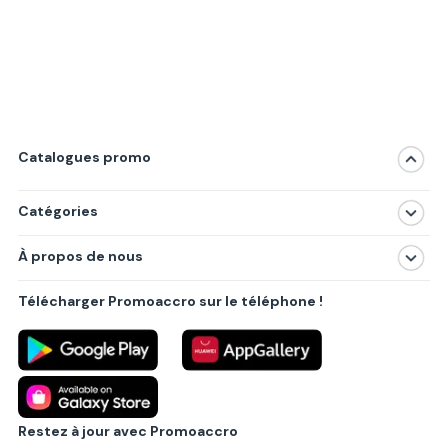
Catalogues promo
Catégories
Magasins
À propos de nous
Produits
À propos de nous
Centres commerciaux
Télécharger Promoaccro sur le téléphone !
Politique de confidentialité
Villes principales
Règlements
Partenariat B2B
Blog
Contact
Restez à jour avec Promoaccro