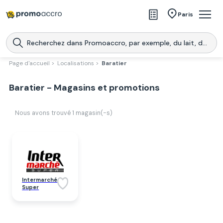
Magasins
Paris
Produits
Centres commerciaux
Page d'accueil >
Localisations >
Baratier
Télécharge l’application
Télécharger
Baratier - Magasins et promotions
Promoaccro
l'application
Nous avons trouvé
1
magasin(-s)
Intermarché
Super