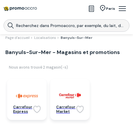
Magasins
Paris
Produits
Centres commerciaux
Page d'accueil >
Localisations >
Banyuls-Sur-Mer
Télécharge l’application
Télécharger
Banyuls-Sur-Mer - Magasins et promotions
Promoaccro
l'application
Nous avons trouvé
2
magasin(-s)
Carrefour
Carrefour
Express
Market