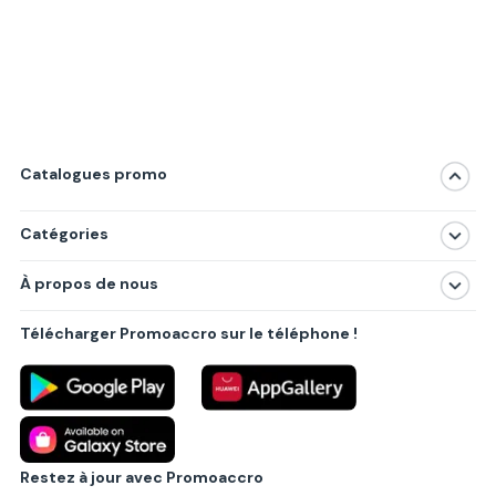
Catalogues promo
Catégories
Magasins
À propos de nous
Produits
À propos de nous
Centres commerciaux
Télécharger Promoaccro sur le téléphone !
Politique de confidentialité
Villes principales
Règlements
Partenariat B2B
Blog
Contact
Restez à jour avec Promoaccro