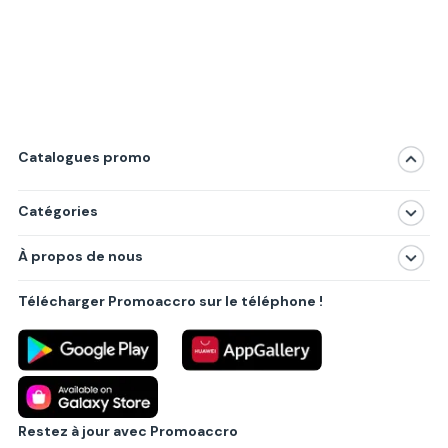
Catalogues promo
Catégories
Magasins
À propos de nous
Produits
À propos de nous
Centres commerciaux
Télécharger Promoaccro sur le téléphone !
Politique de confidentialité
Villes principales
Règlements
Partenariat B2B
Blog
Contact
Restez à jour avec Promoaccro