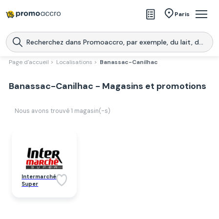
Magasins
Paris
Produits
Centres commerciaux
Page d'accueil >
Localisations >
Banassac-Canilhac
Télécharge l’application
Télécharger
Banassac-Canilhac - Magasins et promotions
Promoaccro
l'application
Nous avons trouvé
1
magasin(-s)
Intermarché
Super