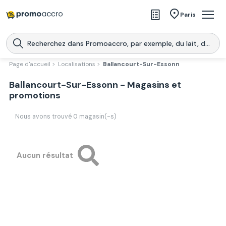
Magasins
Paris
Produits
Centres commerciaux
Page d'accueil >
Localisations >
Ballancourt-Sur-Essonn
Télécharge l’application
Ballancourt-Sur-Essonn - Magasins et
Télécharger
Promoaccro
l'application
promotions
Nous avons trouvé
0
magasin(-s)
Aucun résultat