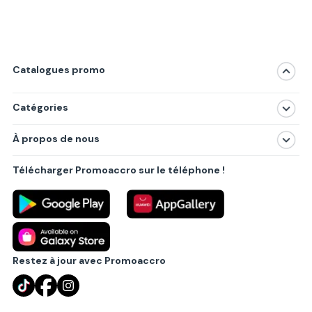
Catalogues promo
Catégories
Magasins
À propos de nous
Produits
À propos de nous
Centres commerciaux
Télécharger Promoaccro sur le téléphone !
Politique de confidentialité
Villes principales
Règlements
Partenariat B2B
Blog
Contact
Restez à jour avec Promoaccro