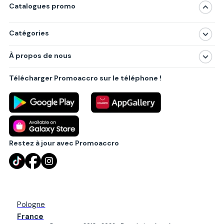
Catalogues promo
Catégories
Magasins
À propos de nous
Produits
À propos de nous
Centres commerciaux
Télécharger Promoaccro sur le téléphone !
Politique de confidentialité
Villes principales
Règlements
Partenariat B2B
Blog
Contact
Restez à jour avec Promoaccro
Pologne
France