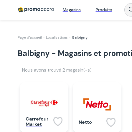
Magasins
Produits
Page d'accueil >
Localisations >
Balbigny
Balbigny - Magasins et promot
Nous avons trouvé
2
magasin(-s)
Carrefour
Netto
Market