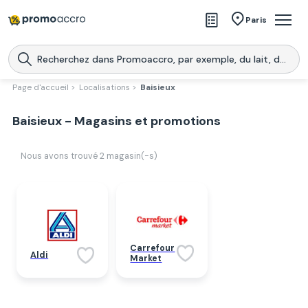
Magasins
Paris
Produits
Centres commerciaux
Page d'accueil >
Localisations >
Baisieux
Télécharge l’application
Télécharger
Baisieux - Magasins et promotions
Promoaccro
l'application
Nous avons trouvé
2
magasin(-s)
Carrefour
Aldi
Market