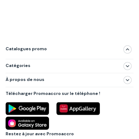
Catalogues promo
Catégories
Magasins
À propos de nous
Produits
À propos de nous
Centres commerciaux
Télécharger Promoaccro sur le téléphone !
Politique de confidentialité
Villes principales
Règlements
Partenariat B2B
Blog
Contact
Restez à jour avec Promoaccro