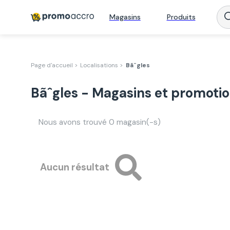
Magasins
Produits
Page d'accueil >
Localisations >
Bãˆgles
Bãˆgles - Magasins et promoti
Nous avons trouvé
0
magasin(-s)
Aucun résultat