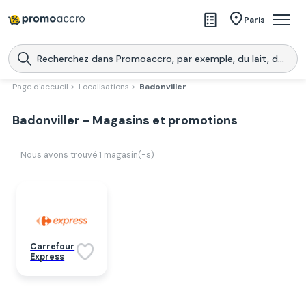
Magasins
Paris
Produits
Centres commerciaux
Page d'accueil >
Localisations >
Badonviller
Télécharge l’application
Télécharger
Badonviller - Magasins et promotions
Promoaccro
l'application
Nous avons trouvé
1
magasin(-s)
Carrefour
Express