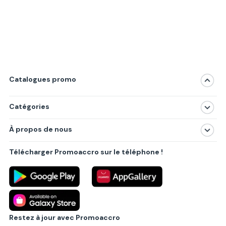
Catalogues promo
Catégories
Magasins
À propos de nous
Produits
À propos de nous
Centres commerciaux
Télécharger Promoaccro sur le téléphone !
Politique de confidentialité
Villes principales
Règlements
Partenariat B2B
Blog
Contact
Restez à jour avec Promoaccro