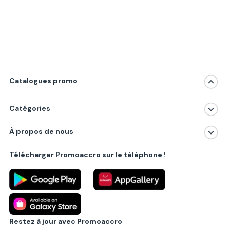
Catalogues promo
Catégories
Magasins
À propos de nous
Produits
À propos de nous
Centres commerciaux
Télécharger Promoaccro sur le téléphone !
Politique de confidentialité
Villes principales
Règlements
Partenariat B2B
Blog
Contact
Restez à jour avec Promoaccro