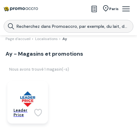
Magasins
Paris
Produits
Centres commerciaux
Page d'accueil >
Localisations >
Ay
Télécharge l’application
Télécharger
Ay - Magasins et promotions
Promoaccro
l'application
Nous avons trouvé
1
magasin(-s)
Leader
Price